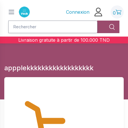
Connexion
0
Livraison gratuite à partir de
100.000
TND
appplekkkkkkkkkkkkkkkkkk