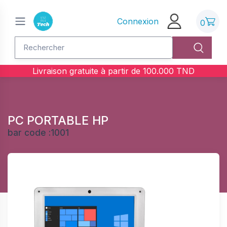
Connexion
0
Livraison gratuite à partir de
100.000
TND
PC PORTABLE HP
bar code :
1001