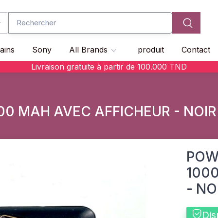
ains
Sony
All Brands
produit
Contact
Livraison gratuite à partir de
100.000
TND
00 MAH AVEC AFFICHEUR - NOIR
POW
100
- NO
Dis